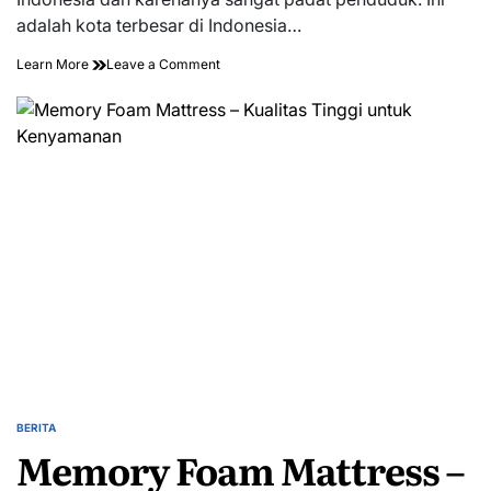
adalah kota terbesar di Indonesia…
on
Learn More
Leave a Comment
Rental
Mobil
–
Dapatkan
Penawaran
Terbaik
untuk
Liburan
Anda
Berikutnya
BERITA
POSTED
Memory Foam Mattress –
IN