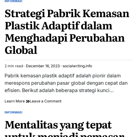
INFORMASI
POSTED
Strategi Pabrik Kemasan
IN
Plastik Adaptif dalam
Menghadapi Perubahan
Global
2 min read
December 16, 2023
socialwriting.info
Estimated
read
Pabrik kemasan plastik adaptif adalah pionir dalam
time
merespons perubahan pasar global dengan cepat dan
efisien. Berikut adalah beberapa strategi kunci…
on
Learn More
Leave a Comment
Strategi
Pabrik
INFORMASI
POSTED
Kemasan
Mentalitas yang tepat
IN
Plastik
Adaptif
untuk menjadi pemasar
dalam