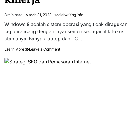
3 min read
March 31, 2023
socialwriting.info
Estimated
read
Windows 8 adalah sistem operasi yang tidak diragukan
time
lagi dirancang dengan layar sentuh sebagai titik fokus
utamanya. Banyak laptop dan PC…
on
Learn More
Leave a Comment
Monitor
layar
sentuh
Acer
T272HL
27
inci
–
banyak
desain
dan
sedikit
kinerja