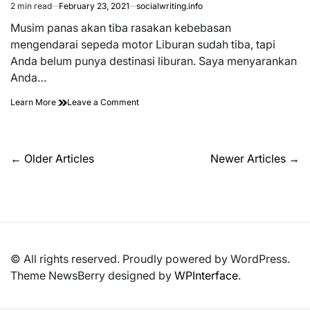
2 min read
February 23, 2021
socialwriting.info
Estimated
read
Musim panas akan tiba rasakan kebebasan
time
mengendarai sepeda motor Liburan sudah tiba, tapi
Anda belum punya destinasi liburan. Saya menyarankan
Anda…
on
Learn More
Leave a Comment
Jadikan
Negara
Indonesia
Tujuan
Posts
←
Older Articles
Newer Articles
→
Favorit
navigation
Anda
© All rights reserved. Proudly powered by WordPress.
Theme NewsBerry designed by
WPInterface
.