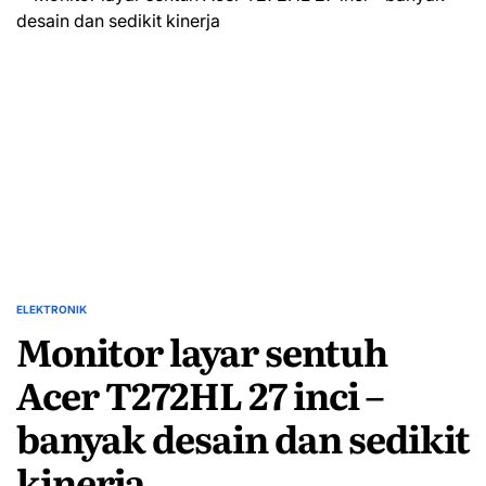
dan
pengobatan
konvensional
ELEKTRONIK
POSTED
Monitor layar sentuh
IN
Acer T272HL 27 inci –
banyak desain dan sedikit
kinerja