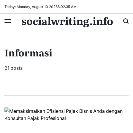
Skip
Today: Monday, August 10 2026
8
:
02
:
36
AM
to
socialwriting.info
content
Informasi
21 posts