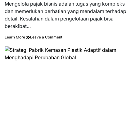
read
Mengelola pajak bisnis adalah tugas yang kompleks
time
dan memerlukan perhatian yang mendalam terhadap
detail. Kesalahan dalam pengelolaan pajak bisa
berakibat…
on
Learn More
Leave a Comment
Memaksimalkan
Efisiensi
Pajak
Bisnis
Anda
dengan
Konsultan
Pajak
Profesional