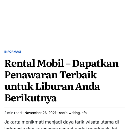
INFORMASI
POSTED
Rental Mobil – Dapatkan
IN
Penawaran Terbaik
untuk Liburan Anda
Berikutnya
2 min read
November 26, 2021
socialwriting.info
Estimated
read
Jakarta menikmati menjadi daya tarik wisata utama di
time
Indonesia dan karenanya sangat padat penduduk. Ini