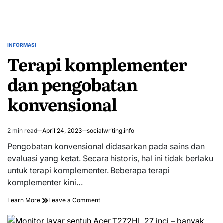
INFORMASI
POSTED
Terapi komplementer
IN
dan pengobatan
konvensional
2 min read
April 24, 2023
socialwriting.info
Estimated
read
Pengobatan konvensional didasarkan pada sains dan
time
evaluasi yang ketat. Secara historis, hal ini tidak berlaku
untuk terapi komplementer. Beberapa terapi
komplementer kini…
on
Learn More
Leave a Comment
Terapi
komplementer