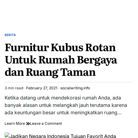
BERITA
POSTED
Furnitur Kubus Rotan
IN
Untuk Rumah Bergaya
dan Ruang Taman
3 min read
February 27, 2021
socialwriting.info
Estimated
read
Ketika datang untuk mendekorasi rumah Anda, ada
time
banyak alasan untuk melangkah jauh terutama karena
ada keuntungan besar untuk meningkatkan ruang…
on
Learn More
Leave a Comment
Furnitur
Kubus