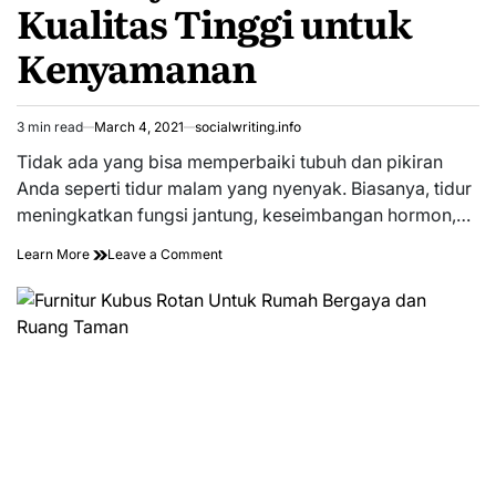
Kualitas Tinggi untuk
Kenyamanan
3 min read
March 4, 2021
socialwriting.info
Estimated
read
Tidak ada yang bisa memperbaiki tubuh dan pikiran
time
Anda seperti tidur malam yang nyenyak. Biasanya, tidur
meningkatkan fungsi jantung, keseimbangan hormon,…
on
Learn More
Leave a Comment
Memory
Foam
Mattress
–
Kualitas
Tinggi
untuk
Kenyamanan