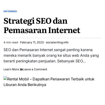
INFORMASI
POSTED
Strategi SEO dan
IN
Pemasaran Internet
4 min read
February 11, 2023
socialwriting.info
Estimated
read
SEO dan Pemasaran Internet sangat penting karena
time
mereka menarik banyak orang ke situs web Anda yang
berarti peningkatan penjualan. Sebanyak SEO…
on
Learn More
Leave a Comment
Strategi
SEO
dan
Pemasaran
Internet