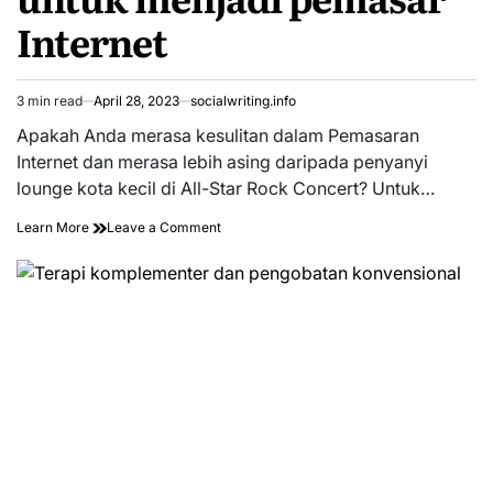
Menghadapi
Internet
Perubahan
Global
3 min read
April 28, 2023
socialwriting.info
Estimated
read
Apakah Anda merasa kesulitan dalam Pemasaran
time
Internet dan merasa lebih asing daripada penyanyi
lounge kota kecil di All-Star Rock Concert? Untuk…
on
Learn More
Leave a Comment
Mentalitas
yang
tepat
untuk
menjadi
pemasar
Internet