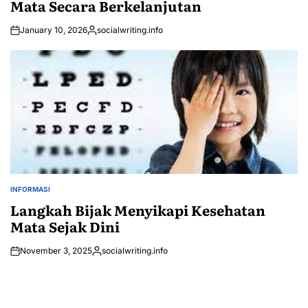
Mata Secara Berkelanjutan
January 10, 2026
socialwriting.info
Posted
by
INFORMASI
POSTED
IN
Langkah Bijak Menyikapi Kesehatan
Mata Sejak Dini
November 3, 2025
socialwriting.info
Posted
by