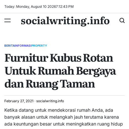
Skip
Today: Monday, August 10 2026
7
:
12
:
44
PM
to
socialwriting.info
content
BERITA
INFORMASI
PROPERTY
POSTED
Furnitur Kubus Rotan
IN
Untuk Rumah Bergaya
dan Ruang Taman
February 27, 2021
socialwriting.info
Ketika datang untuk mendekorasi rumah Anda, ada
banyak alasan untuk melangkah jauh terutama karena
ada keuntungan besar untuk meningkatkan ruang hidup