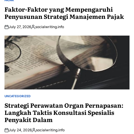
POSTED
IN
Faktor-Faktor yang Mempengaruhi
Penyusunan Strategi Manajemen Pajak
July 27, 2026
socialwriting.info
Posted
by
UNCATEGORIZED
POSTED
IN
Strategi Perawatan Organ Pernapasan:
Langkah Taktis Konsultasi Spesialis
Penyakit Dalam
July 24, 2026
socialwriting.info
Posted