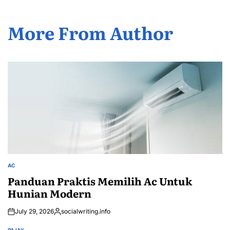
More From Author
AC
POSTED
IN
Panduan Praktis Memilih Ac Untuk
Hunian Modern
July 29, 2026
socialwriting.info
Posted
by
PAJAK