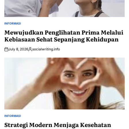
INFORMASI
POSTED
IN
Mewujudkan Penglihatan Prima Melalui
Kebiasaan Sehat Sepanjang Kehidupan
July 8, 2026
socialwriting.info
Posted
by
INFORMASI
POSTED
IN
Strategi Modern Menjaga Kesehatan