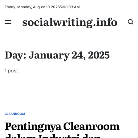
Skip
Today: Monday, August 10 2026
5
:
08
:
03
AM
to
socialwriting.info
content
Day:
January 24, 2025
1 post
CLEANROOM
POSTED
Pentingnya Cleanroom
IN
dalam Industri dan