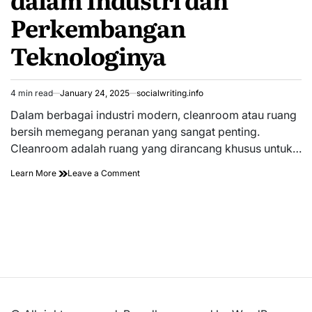
Perkembangan
Teknologinya
4 min read
January 24, 2025
socialwriting.info
Estimated
read
Dalam berbagai industri modern, cleanroom atau ruang
time
bersih memegang peranan yang sangat penting.
Cleanroom adalah ruang yang dirancang khusus untuk…
on
Learn More
Leave a Comment
Pentingnya
Cleanroom
dalam
Industri
dan
Perkembangan
Teknologinya